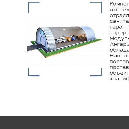
Компан
отслеж
отрасл
санита
гарант
задерж
Модуль
Ангары
облада
Наша к
постав
постав
объект
квалиф