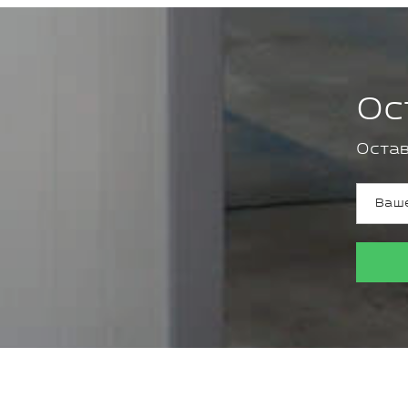
Ос
Остав