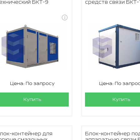
ехнический БКТ-9
средств связи БКТ-
Цена: По запросу
Цена: По запро
Купить
Купить
лок-контейнер для
Блок-контейнер по
орюче смазочных
аппаратную связи 