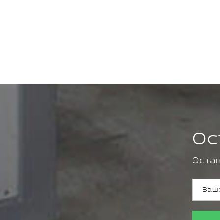
Ос
Остав