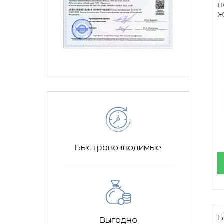
л
ж
Быстровозводимые
Б
Выгодно