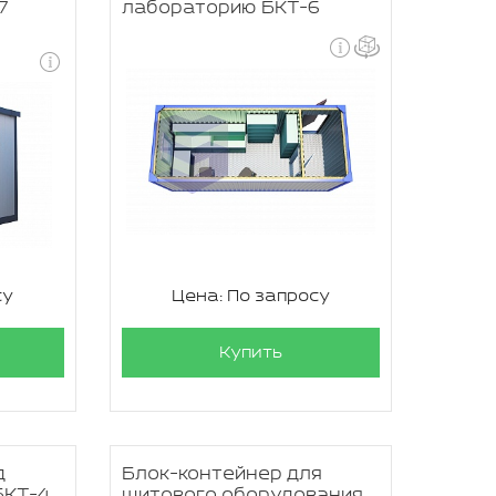
7
лабораторию БКТ-6
су
Цена: По запросу
Купить
д
Блок-контейнер для
БКТ-4
щитового оборудования