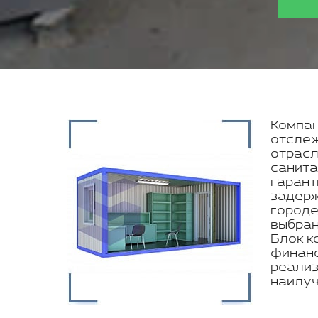
Компан
отслеж
отрасл
санита
гарант
задерж
городе
выбран
Блок к
финанс
реализ
наилуч