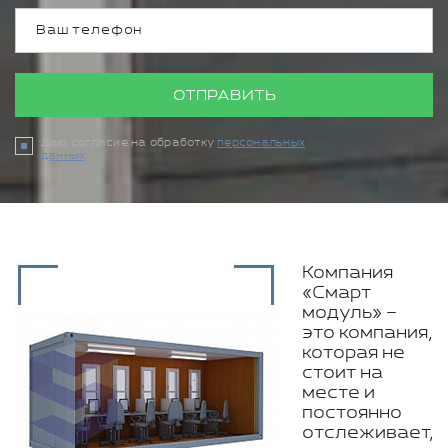
ОТПРАВИТЬ
Даю согласие на обработку
персональных
данных
Компания
«Смарт
модуль» –
это компания,
которая не
стоит на
месте и
постоянно
отслеживает,