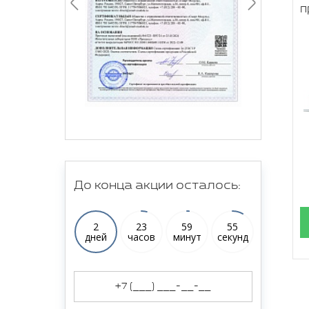
п
До конца акции осталось:
2
23
59
54
дней
часов
минут
секунд