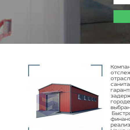
Компан
отслеж
отрасл
санита
гарант
задерж
городе
выбран
Быстро
финанс
реализ