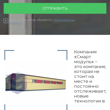
ОТПРАВИТЬ
Даю согласие на обработку
персональных
данных
Компания
«Смарт
модуль» –
это компания,
которая не
стоит на
месте и
постоянно
отслеживает,
новые
технологии в