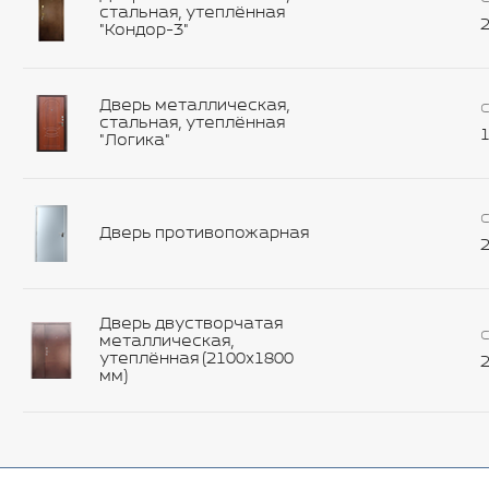
стальная, утеплённая
2
"Кондор-3"
Дверь металлическая,
С
стальная, утеплённая
1
"Логика"
С
Дверь противопожарная
2
Дверь двустворчатая
С
металлическая,
утеплённая (2100х1800
2
мм)