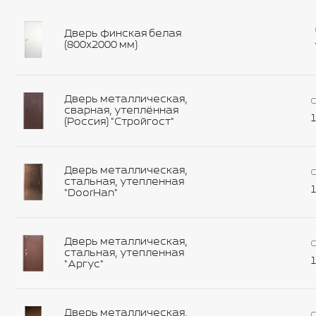
Дверь финская белая
(800х2000 мм)
Дверь металлическая,
С
сварная, утеплённая
1
(Россия) "Стройгост"
Дверь металлическая,
С
стальная, утепленная
1
"DoorHan"
Дверь металлическая,
С
стальная, утепленная
1
"Аргус"
Дверь металлическая,
С