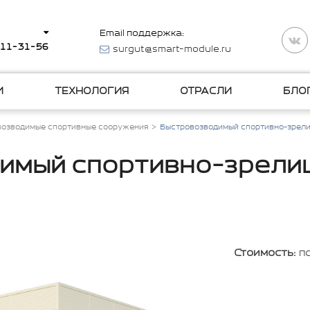
Email поддержка:
511-31-56
surgut@smart-module.ru
И
ТЕХНОЛОГИЯ
ОТРАСЛИ
БЛО
возводимые спортивные сооружения
Быстровозводимый спортивно-зрел
имый спортивно-зрели
Стоимость:
п