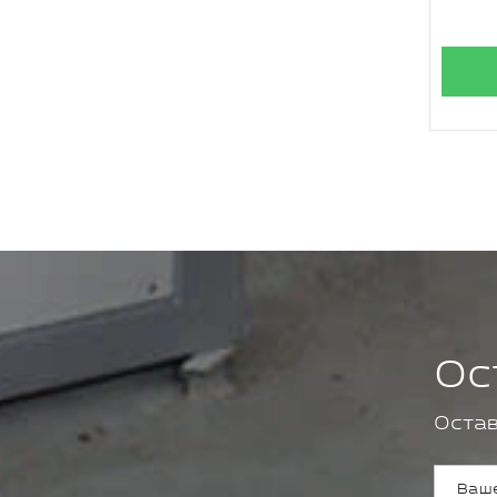
Ос
Остав