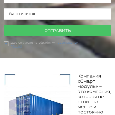
ОТПРАВИТЬ
Даю согласие на обработку
персональных
данных
Компания
«Смарт
модуль» –
это компания,
которая не
стоит на
месте и
постоянно