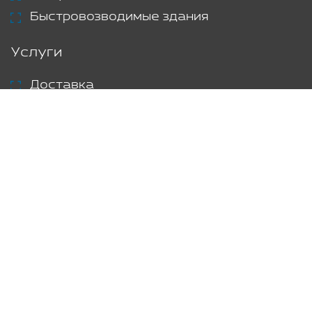
Быстровозводимые здания
Услуги
Доставка
Аренда
Проекты
Блог
Контакты
© Smart Module, 2026 г.
Политика
конфиденциальности
Создание и продвижение сайта