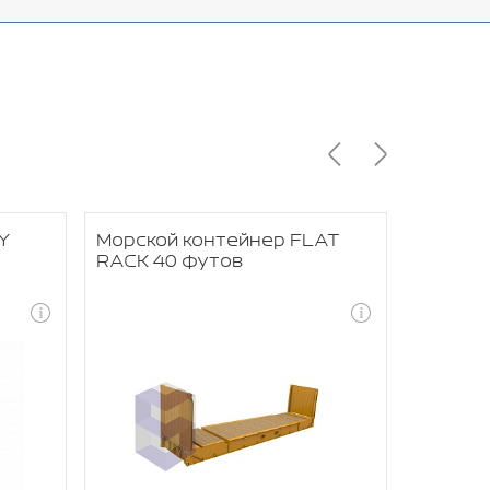
Y
Морской контейнер FLAT
Морско
RACK 40 футов
RACK 2