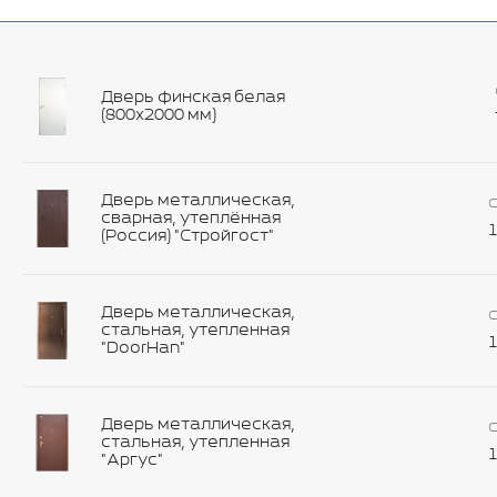
Дверь финская белая
(800х2000 мм)
Дверь металлическая,
С
сварная, утеплённая
1
(Россия) "Стройгост"
Дверь металлическая,
С
стальная, утепленная
1
"DoorHan"
Дверь металлическая,
С
стальная, утепленная
1
"Аргус"