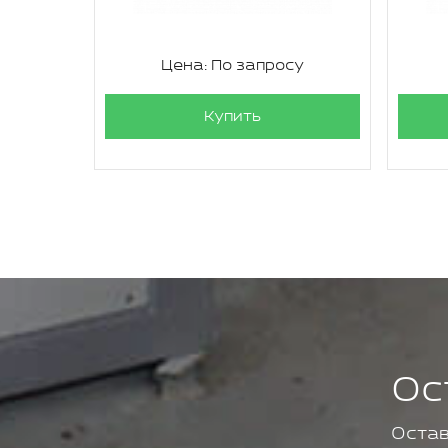
су
Цена: По запросу
Купить
Ос
Остав