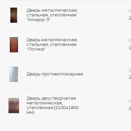
Дверь металлическая,
С
стальная, утеплённая
2
"Кондор-3"
Дверь металлическая,
С
стальная, утеплённая
1
"Логика"
С
Дверь противопожарная
2
Дверь двустворчатая
С
металлическая,
утеплённая (2100х1800
2
мм)