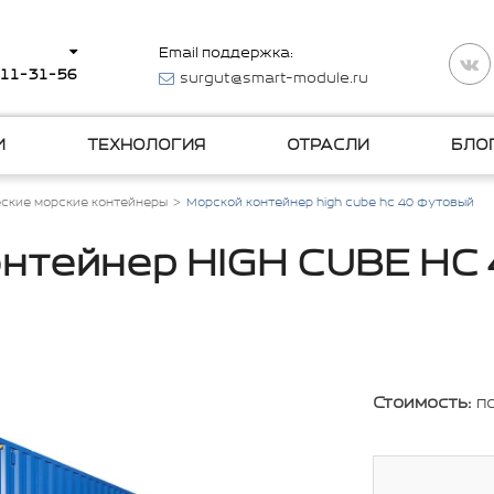
Email поддержка:
511-31-56
surgut@smart-module.ru
И
ТЕХНОЛОГИЯ
ОТРАСЛИ
БЛО
ские морские контейнеры
Морской контейнер high cube hc 40 футовый
нтейнер HIGH CUBE HC
Стоимость:
п