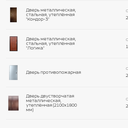
Дверь металлическая,
С
стальная, утеплённая
2
"Кондор-3"
Дверь металлическая,
С
стальная, утеплённая
1
"Логика"
С
Дверь противопожарная
2
Дверь двустворчатая
С
металлическая,
утеплённая (2100х1800
2
мм)