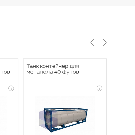
Танк контейнер для
Танк к
утов
метанола 40 футов
сжижен