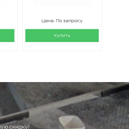
Цена: По запросу
Ц
Купить
ую скидку!