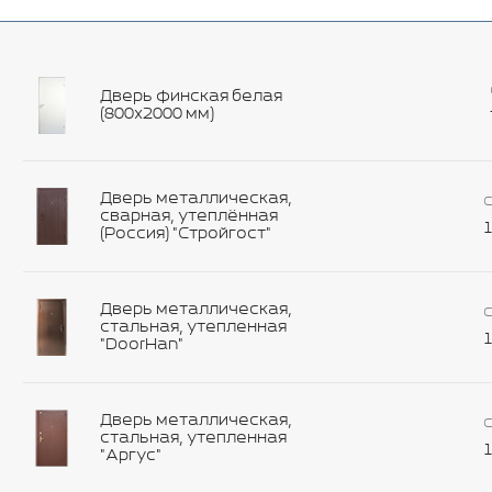
Дверь финская белая
(800х2000 мм)
Дверь металлическая,
С
сварная, утеплённая
1
(Россия) "Стройгост"
Дверь металлическая,
С
стальная, утепленная
1
"DoorHan"
Дверь металлическая,
С
стальная, утепленная
1
"Аргус"