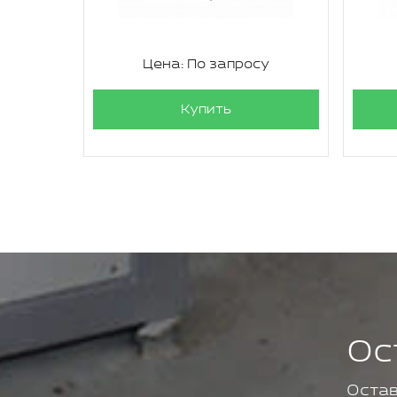
су
Цена: По запросу
Купить
Ос
Остав