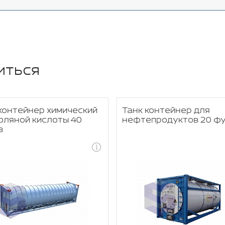
иться
контейнер химический
Танк контейнер для
оляной кислоты 40
нефтепродуктов 20 ф
в