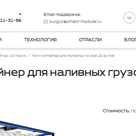
Email поддержка:
511-31-56
surgut@smart-module.ru
И
ТЕХНОЛОГИЯ
ОТРАСЛИ
БЛО
ейнер цистерна
Танк контейнер для наливных грузов 20 футов
йнер для наливных груз
Стоимость:
п