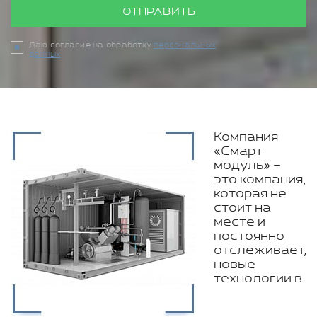
ОТПРАВИТЬ
Даю согласие на обработку
персональных
данных
Компания
«Смарт
модуль» –
это компания,
которая не
стоит на
месте и
постоянно
отслеживает,
новые
технологии в