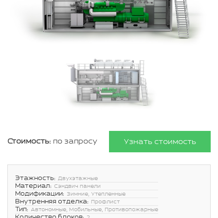
Стоимость:
по запросу
Узнать стоимость
Этажность:
Двухэтажные
Материал:
Сэндвич панели
Модификации:
Зимние, Утепленные
Внутренняя отделка:
Профлист
Тип:
Автономные, Мобильные, Противопожарные
Количество блоков:
2