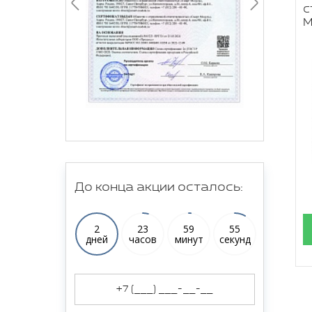
с
М
До конца акции осталось:
2
23
59
54
дней
часов
минут
секунд