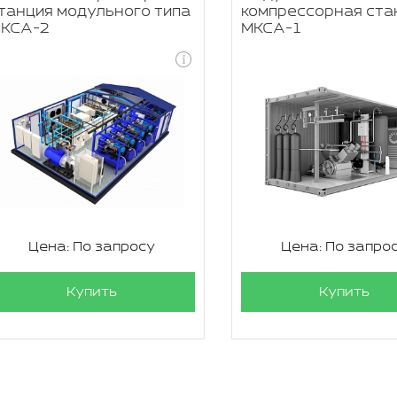
танция модульного типа
компрессорная ста
КСА-2
МКСА-1
Цена: По запросу
Цена: По запро
Купить
Купить