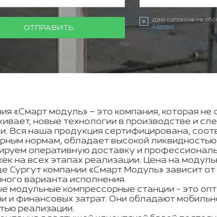
Даю согласие на об
данных
ОТПРАВИТЬ
ия «Смарт модуль» – это компания, которая не 
ивает, новые технологии в производстве и с
и. Вся наша продукция сертифицирована, соот
рным нормам, обладает высокой ликвидностью
ируем оперативную доставку и профессиональн
ек на всех этапах реализации. Цена на модул
де Сургут компании «Смарт Модуль» зависит от
ного варианта исполнения.
е модульные компрессорные станции - это оп
и и финансовых затрат. Они обладают мобильно
тью реализации.