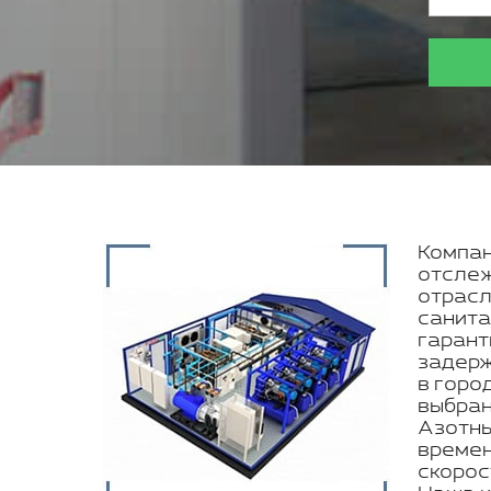
Компан
отслеж
отрасл
санита
гарант
задерж
в горо
выбран
Азотны
времен
скорос