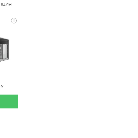
нция
су