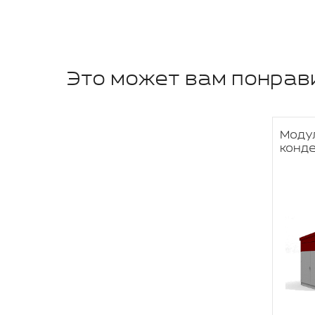
Это может вам понрав
Модул
конд