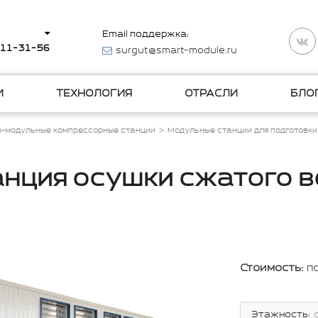
Email поддержка:
511-31-56
surgut@smart-module.ru
И
ТЕХНОЛОГИЯ
ОТРАСЛИ
БЛО
о-модульные компрессорные станции
Модульные станции для подготовки
нция осушки сжатого 
Стоимость:
п
Этажность: