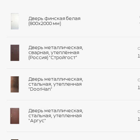
Дверь финская белая
(800х2000 мм)
Дверь металлическая,
С
сварная, утеплённая
1
(Россия) "Стройгост"
Дверь металлическая,
С
стальная, утепленная
1
"DoorHan"
Дверь металлическая,
С
стальная, утепленная
1
"Аргус"