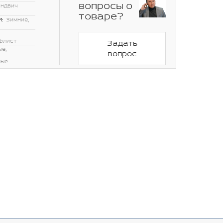
вопросы о
эндвич
товаре?
:
Зимние,
флист
Задать
ые,
вопрос
ные