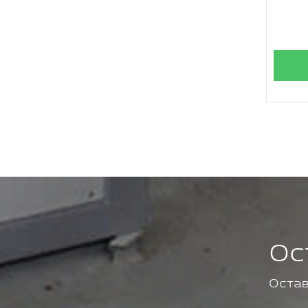
Ос
Остав