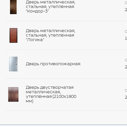
Дверь металлическая,
С
стальная, утеплённая
2
"Кондор-3"
Дверь металлическая,
С
стальная, утеплённая
1
"Логика"
С
Дверь противопожарная
2
Дверь двустворчатая
С
металлическая,
утеплённая (2100х1800
2
мм)