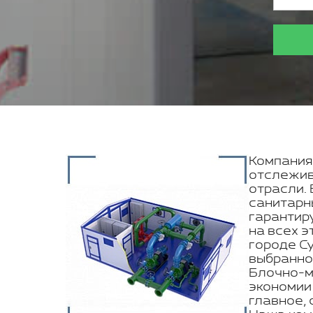
Компания 
отслежив
отрасли.
санитарн
гарантир
на всех 
городе С
выбранно
Блочно-м
экономии
главное,