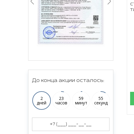
с
т
До конца акции осталось:
2
23
59
54
дней
часов
минут
секунд