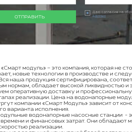
Даю согласие на об
данных
ОТПРАВИТЬ
«Смарт модуль» – это компания, которая не сто
ает, новые технологии в производстве и след
 Вся наша продукция сертифицирована, соотве
ым нормам, обладает высокой ликвидностью и 
уем оперативную доставку и профессиональную
этапах реализации. Цена на водонапорные моду
ургут компании «Смарт Модуль» зависит от кон
го варианта исполнения.
одульные водонапорные насосные станции - э
 времени и финансовых затрат. Они обладают м
 скоростью реализации.