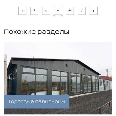
3
4
5
6
7
Похожие разделы
Торговые павильоны