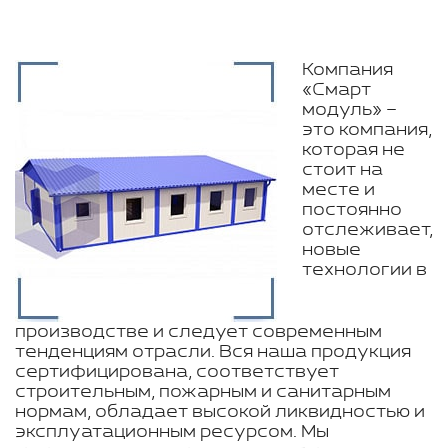
Компания
«Смарт
модуль» –
это компания,
которая не
стоит на
месте и
постоянно
отслеживает,
новые
технологии в
производстве и следует современным
тенденциям отрасли. Вся наша продукция
сертифицирована, соответствует
строительным, пожарным и санитарным
нормам, обладает высокой ликвидностью и
эксплуатационным ресурсом. Мы