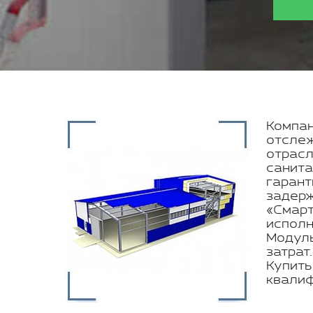
Компан
отслеж
отрасл
санита
гарант
задерж
«Смарт
исполн
Модуль
затрат
Купить
квалиф