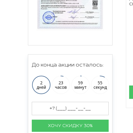
с
До конца акции осталось:
2
23
59
54
дней
часов
минут
секунд
ХОЧУ СКИДКУ 30%