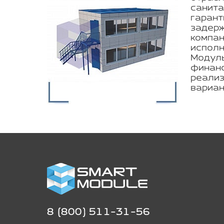
санита
гарант
задерж
компан
исполн
Модуль
финанс
реализ
вариан
8 (800) 511-31-56