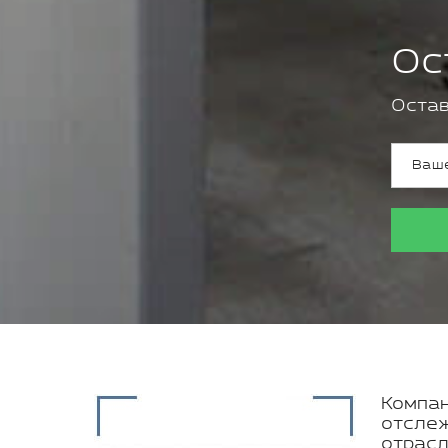
Ос
Остав
Компан
отслеж
отрасл