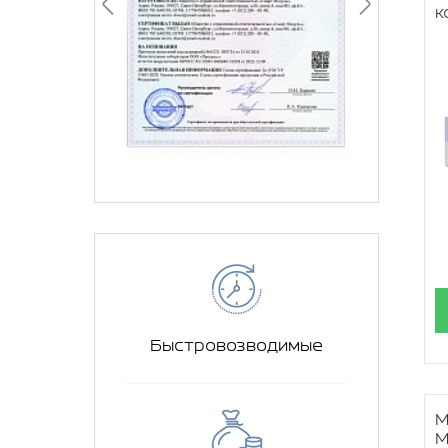
к
Быстровозводимые
М
М