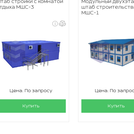
таб стройки с комнатой
Модульный двухэт
тдыха МШС-3
штаб строительств
МШС-1
Цена: По запросу
Цена: По запро
Купить
Купить