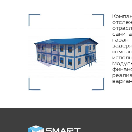
Компан
отслеж
отрасл
санита
гарант
задерж
компан
исполн
Модуль
финанс
реализ
вариан