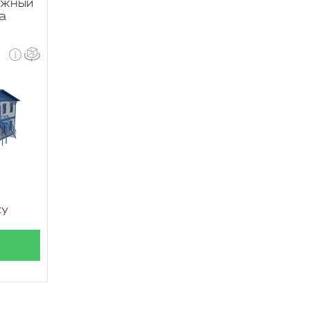
ажный
а
су