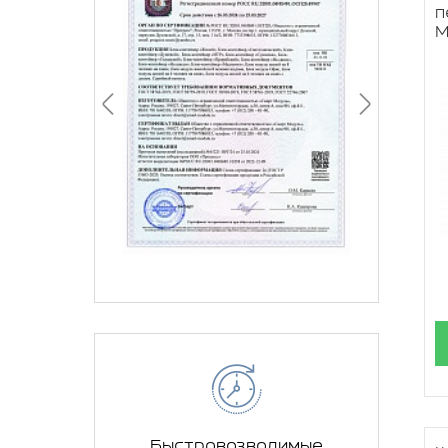
п
М
Быстровозводимые