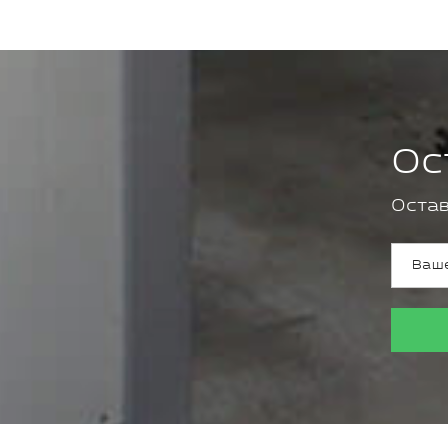
Ос
Остав