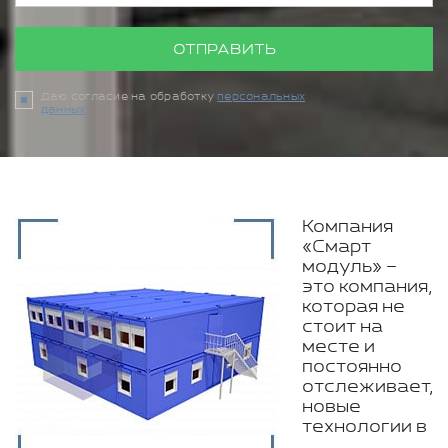
ОТПРАВИТЬ
Даю согласие на обработку
персональных
данных
Компания
«Смарт
модуль» –
это компания,
которая не
стоит на
месте и
постоянно
отслеживает,
новые
технологии в