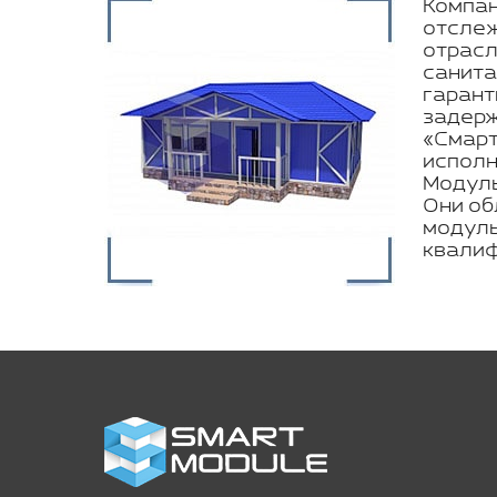
Компан
отслеж
отрасл
санита
гарант
задерж
«Смарт
исполн
Модуль
Они об
модуль
квалиф