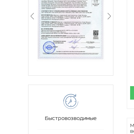
Быстровозводимые
М
в