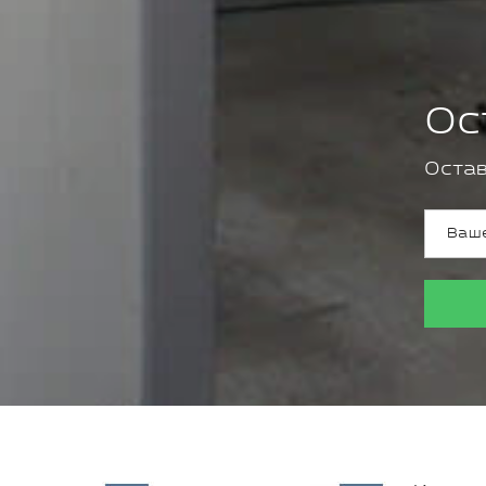
Ос
Остав