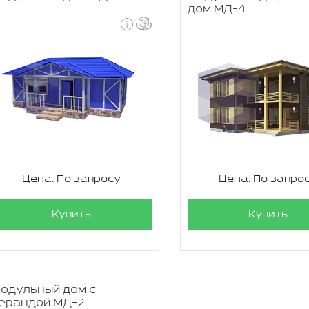
дом МД-4
Цена: По запросу
Цена: По запро
Купить
Купить
одульный дом с
ерандой МД-2