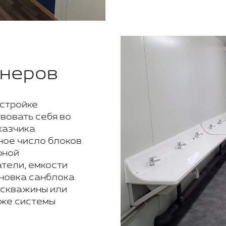
йнеров
стройке
вовать себя во
казчика
ное число блоков
рной
тели, емкости
тановка санблока
 скважины или
кже системы