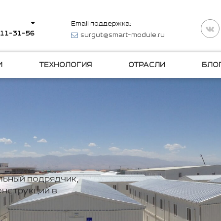
Email поддержка:
511-31-56
surgut@smart-module.ru
И
ТЕХНОЛОГИЯ
ОТРАСЛИ
БЛО
льный подрядчик,
нструкций в