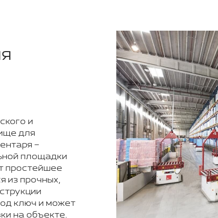
ия
ского и
ище для
ентаря –
ьной площадки
т простейшее
я из прочных,
нструкции
под ключ и может
ки на объекте.