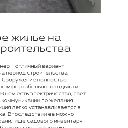
е жилье на
троительства
нер – отличный вариант
на период строительства
. Сооружение полностью
 комфортабельного отдыха и
В нем есть электричество, свет,
е коммуникации по желания
кция легко устанавливается в
ка. Впоследствии ее можно
ранилище садового инвентаря,
баню или летнюю кухню.