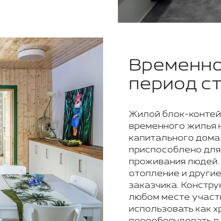
Временно
период с
Жилой блок-контей
временного жилья 
капитального дома
приспособлено для
проживания людей. 
отопление и други
заказчика. Констру
любом месте участ
использовать как х
переоборудовать в 