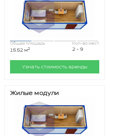
Общая площадь
Кол-во мест
2
2 - 9
15.52 м
Узнать стоимость аренды
Жилые модули