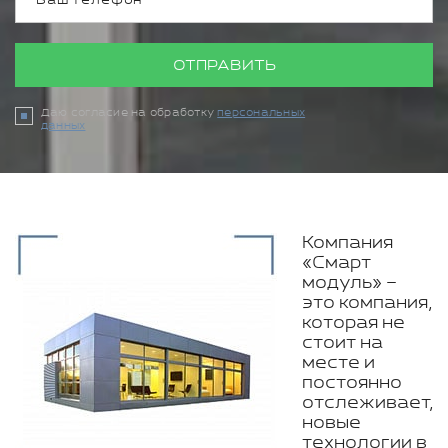
ОТПРАВИТЬ
Даю согласие на обработку
персональных
данных
Компания
«Смарт
модуль» –
это компания,
которая не
стоит на
месте и
постоянно
отслеживает,
новые
технологии в