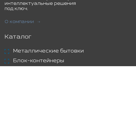
интеллектуальные решения
под ключ.
О компании
Каталог
Металлические бытовки
Блок-контейнеры
Металлические контейнеры
Модульные здания
Переоборудование контейнеров
Модульные станции
Торговые павильоны
Быстровозводимые здания
Услуги