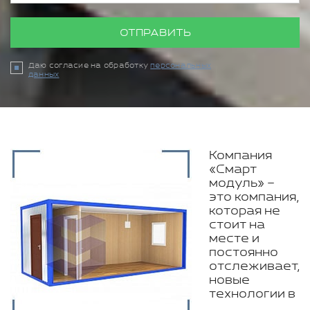
ОТПРАВИТЬ
Даю согласие на обработку
персональных
данных
Компания
«Смарт
модуль» –
это компания,
которая не
стоит на
месте и
постоянно
отслеживает,
новые
технологии в