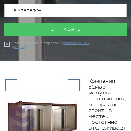
ОТПРАВИТЬ
Даю согласие на обработку
персональных
данных
Компания
«Смарт
модуль» –
это компания,
которая не
стоит на
месте и
постоянно
отслеживает,