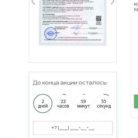
к
М
До конца акции осталось:
2
23
59
54
дней
часов
минут
секунд