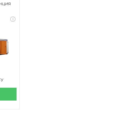
нция
су