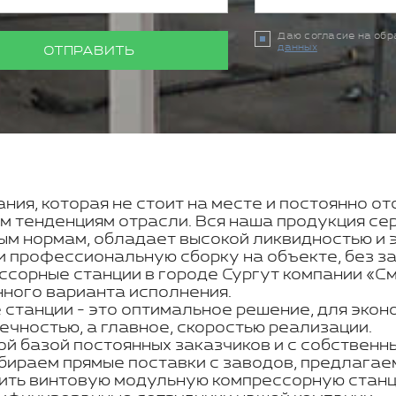
Даю согласие на об
данных
ОТПРАВИТЬ
ния, которая не стоит на месте и постоянно о
м тенденциям отрасли. Вся наша продукция се
ым нормам, обладает высокой ликвидностью и 
 профессиональную сборку на объекте, без за
сорные станции в городе Сургут компании «См
нного варианта исполнения.
танции - это оптимальное решение, для эконо
чностью, а главное, скоростью реализации.
ой базой постоянных заказчиков и с собствен
бираем прямые поставки с заводов, предлагае
ить винтовую модульную компрессорную станци