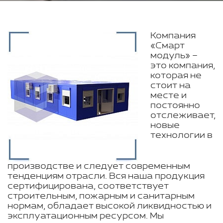
Компания
«Смарт
модуль» –
это компания,
которая не
стоит на
месте и
постоянно
отслеживает,
новые
технологии в
производстве и следует современным
тенденциям отрасли. Вся наша продукция
сертифицирована, соответствует
строительным, пожарным и санитарным
нормам, обладает высокой ликвидностью и
эксплуатационным ресурсом. Мы