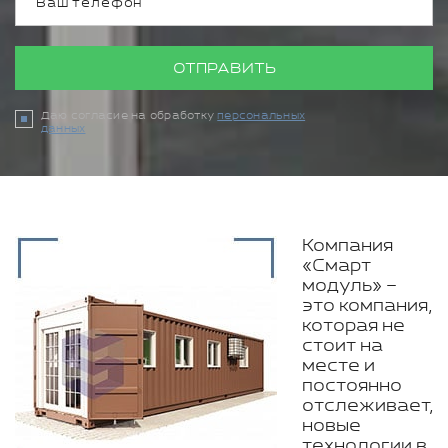
ОТПРАВИТЬ
Даю согласие на обработку
персональных
данных
Компания
«Смарт
модуль» –
это компания,
которая не
стоит на
месте и
постоянно
отслеживает,
новые
технологии в