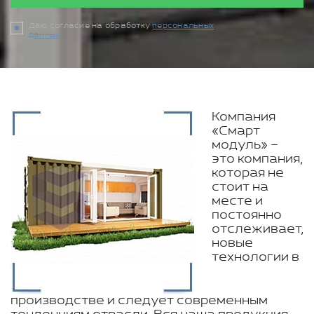
Даю согласие на обработку
персональных
данных
Компания
«Смарт
модуль» –
это компания,
которая не
стоит на
месте и
постоянно
отслеживает,
новые
технологии в
производстве и следует современным